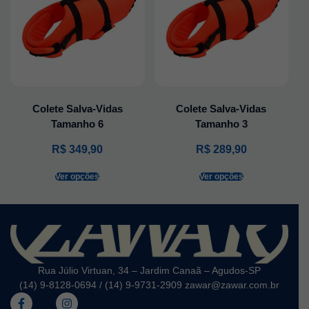
Colete Salva-Vidas
Colete Salva-Vidas
Tamanho 6
Tamanho 3
R$
349,90
R$
289,90
Ver opções
Ver opções
Rua Júlio Virtuan, 34 – Jardim Canaã – Agudos-SP
(14) 9-8128-0694 / (14) 9-9731-2909 zawar@zawar.com.br