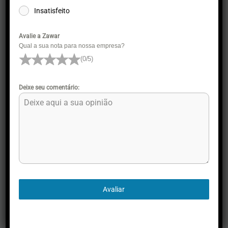
Insatisfeito
Avalie a Zawar
Qual a sua nota para nossa empresa?
(0/5)
Deixe seu comentário:
Peitoral K-9 “Y” Grande
Avaliar
SKU :
PRZCO00020145TG
R$
264,90