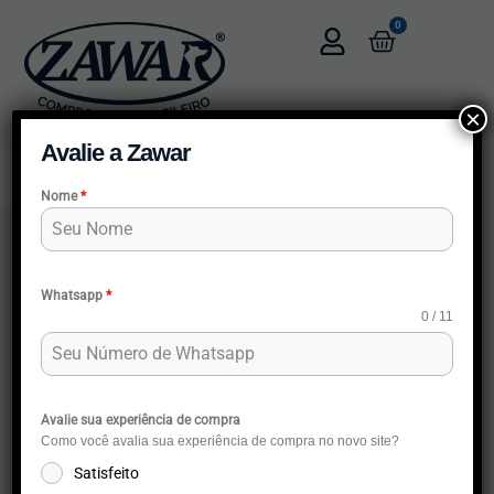
0
×
Avalie a Zawar
Menu
Categorias
Nome
*
Home
Peitorais e Coletes
Peitoral K-9 “Y” Grande
Whatsapp
*
0 / 11
Avalie sua experiência de compra
Como você avalia sua experiência de compra no novo site?
Satisfeito