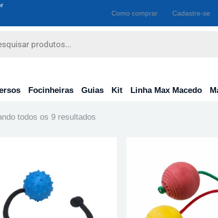
r
Como comprar
Cadastre-se
ersos
Focinheiras
Guias
Kit
Linha Max Macedo
M
ndo todos os 9 resultados