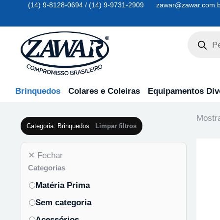
(14) 9-8128-0694 / (14) 9-9731-2909
zawar@zawar.com.b
Brinquedos
Colares e Coleiras
Equipamentos Div
Mostra
Categoria: Brinquedos
Limpar filtros
✕ Fechar
Categorias
Matéria Prima
Sem categoria
Acessórios