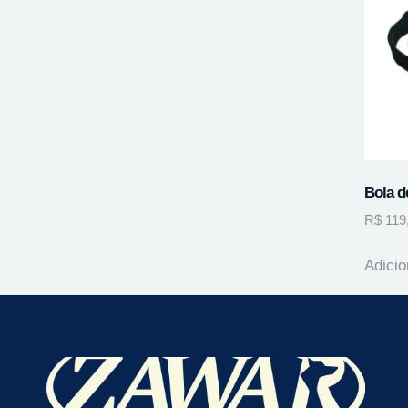
Bola d
R$
119
Adicio