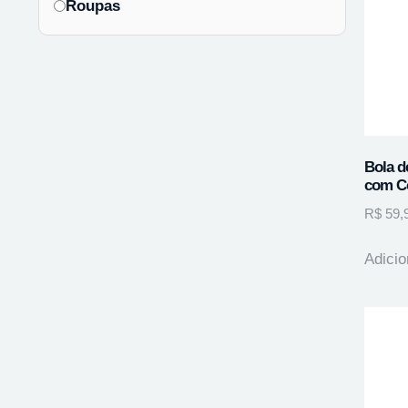
Roupas
Bola d
com C
R$
59,
Adicio