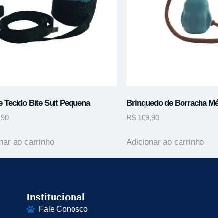
e Tecido Bite Suit Pequena
Brinquedo de Borracha Mé
,90
R$
109,90
nar ao carrinho
Adicionar ao carrinho
Institucional
Fale Conosco