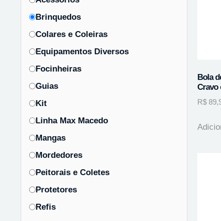
Brinquedos
Colares e Coleiras
Equipamentos Diversos
Focinheiras
Bola d
Guias
Cravo
R$
89,
Kit
Linha Max Macedo
Adicio
Mangas
Mordedores
Peitorais e Coletes
Protetores
Refis