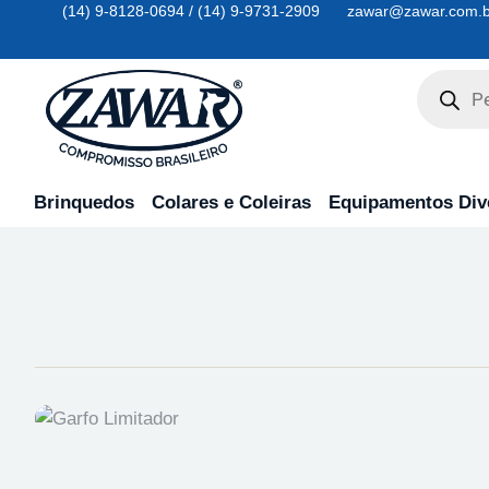
(14) 9-8128-0694 / (14) 9-9731-2909
zawar@zawar.com.b
Brinquedos
Colares e Coleiras
Equipamentos Div