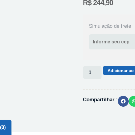
R$
244,90
Simulação de frete
Adicionar ao
Compartilhar :
(0)