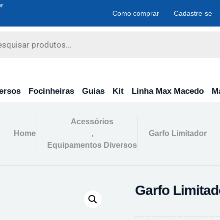
r
Como comprar
Cadastre-se
ersos
Focinheiras
Guias
Kit
Linha Max Macedo
M
Acessórios
Home
,
Garfo Limitador
Equipamentos Diversos
Garfo Limitad