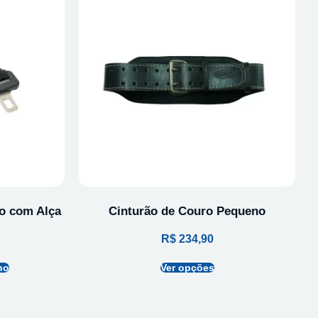
o com Alça
Cinturão de Couro Pequeno
R$
234,90
ho
Ver opções