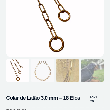
Colar de Latão 3,0 mm – 18 Elos
SKU :
406