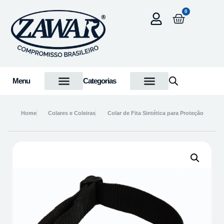
0
Menu
Categorias
Home
Colares e Coleiras
Colar de Fita Sintética para Proteção