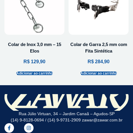
Colar de Inox 3,0 mm – 15
Colar de Garra 2,5 mm com
Elos
Fita Sintética
R$
129,90
R$
284,90
Adicionar ao carrinho
Adicionar ao carrinho
Rua Júlio Virtuan, 34 – Jardim Canaã – Agudos-SP
(14) 9-8128-0694 / (14) 9-9731-2909 zawar@zawar.com.br