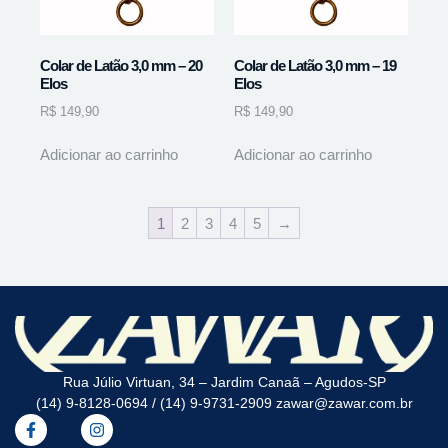
Colar de Latão 3,0 mm – 20
Colar de Latão 3,0 mm – 19
Elos
Elos
R$
149,90
R$
149,90
Adicionar ao carrinho
Adicionar ao carrinho
1
2
3
4
5
→
Rua Júlio Virtuan, 34 – Jardim Canaã – Agudos-SP
(14) 9-8128-0694 / (14) 9-9731-2909 zawar@zawar.com.br