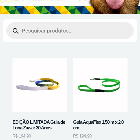
EDIÇÃO LIMITADA Guia de
Guia AquaFlex 1,50 m x 2,0
Lona Zawar 30 Anos
cm
R$
194,90
R$
194,90