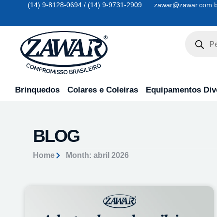
(14) 9-8128-0694 / (14) 9-9731-2909
zawar@zawar.com.b
Brinquedos
Colares e Coleiras
Equipamentos Div
BLOG
Home
Month: abril 2026